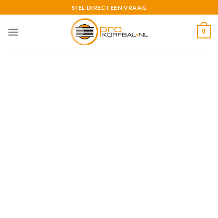
Ga
STEL DIRECT EEN VRAAG
naar
inhoud
0