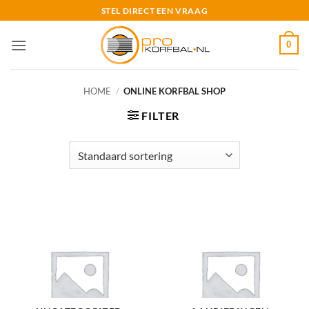
Ga
STEL DIRECT EEN VRAAG
naar
inhoud
0
HOME
/
ONLINE KORFBAL SHOP
FILTER