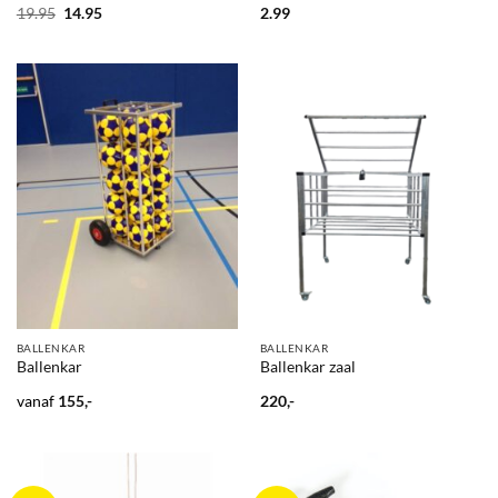
Oorspronkelijke
Huidige
19.95
14.95
2.99
prijs
prijs
was:
is:
19.95.
14.95.
BALLENKAR
BALLENKAR
Ballenkar
Ballenkar zaal
vanaf
155,-
220,-