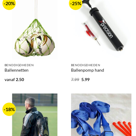
-20%
-25%
BENODIGDHEDEN
BENODIGDHEDEN
Ballennetten
Ballenpomp hand
Oorspronkelijke
Huidige
vanaf
2.50
7.99
5.99
prijs
prijs
was:
is:
7.99.
5.99.
-18%