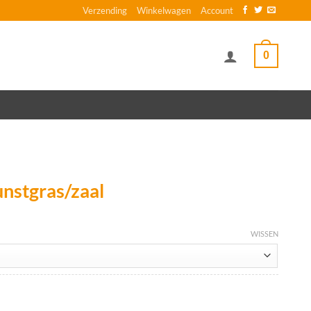
Verzending
Winkelwagen
Account
0
nstgras/zaal
WISSEN