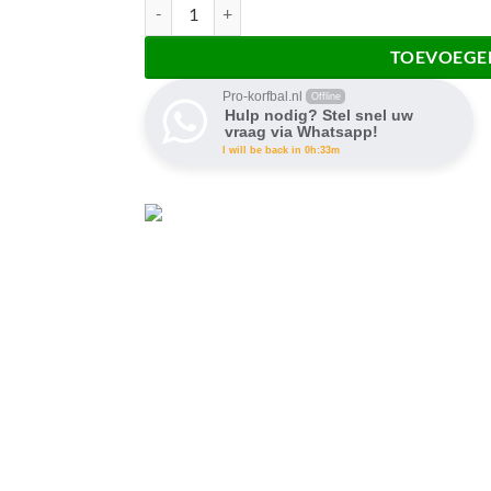
Aluminium korfbalpalen kunstgras/zaal aantal
TOEVOEGE
Pro-korfbal.nl
Offline
Hulp nodig? Stel snel uw
vraag via Whatsapp!
I will be back in 0h:33m