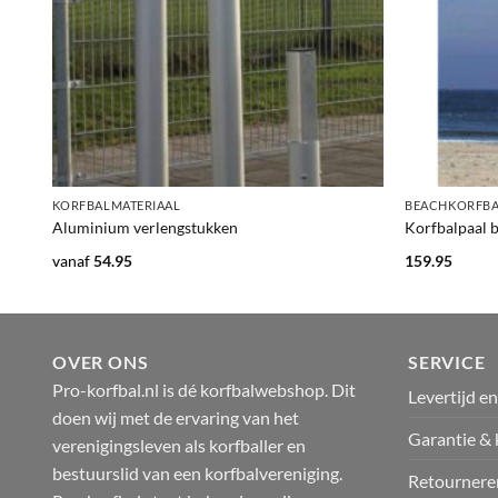
+
+
KORFBALMATERIAAL
BEACHKORFB
Aluminium verlengstukken
Korfbalpaal 
vanaf
54.95
159.95
OVER ONS
SERVICE
Pro-korfbal.nl is dé korfbalwebshop. Dit
Levertijd e
doen wij met de ervaring van het
Garantie & 
verenigingsleven als korfballer en
bestuurslid van een korfbalvereniging.
Retournere