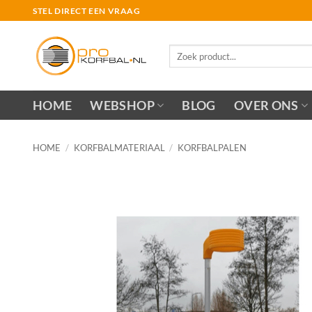
Ga
STEL DIRECT EEN VRAAG
naar
inhoud
Zoeken
naar:
HOME
WEBSHOP
BLOG
OVER ONS
HOME
/
KORFBALMATERIAAL
/
KORFBALPALEN