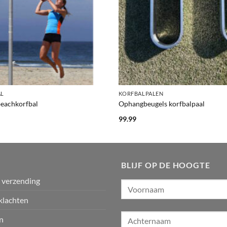
+
AL
KORFBALPALEN
beachkorfbal
Ophangbeugels korfbalpaal
99.99
BLIJF OP DE HOOGTE
n verzending
klachten
n