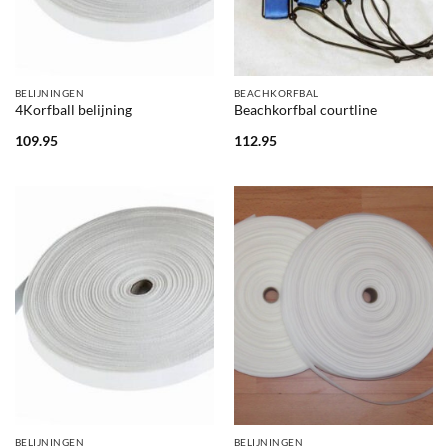
BELIJNINGEN
BEACHKORFBAL
4Korfball belijning
Beachkorfbal courtline
109.95
112.95
BELIJNINGEN
BELIJNINGEN