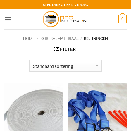
Ga
STEL DIRECT EEN VRAAG
naar
inhoud
0
HOME
/
KORFBALMATERIAAL
/
BELIJNINGEN
FILTER