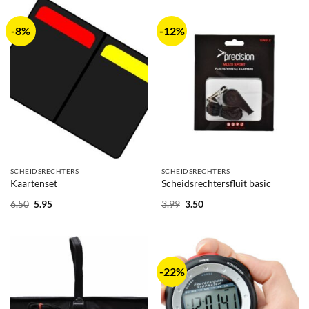
-8%
-12%
SCHEIDSRECHTERS
SCHEIDSRECHTERS
Kaartenset
Scheidsrechtersfluit basic
Oorspronkelijke
Huidige
Oorspronkelijke
Huidige
6.50
5.95
3.99
3.50
prijs
prijs
prijs
prijs
was:
is:
was:
is:
6.50.
5.95.
3.99.
3.50.
-22%