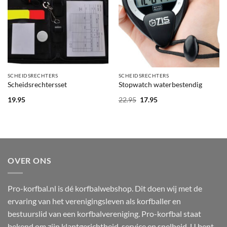
SCHEIDSRECHTERS
SCHEIDSRECHTERS
Scheidsrechtersset
Stopwatch waterbestendig
Oorspronkelijke
Huidige
19.95
22.95
17.95
prijs
prijs
was:
is:
22.95.
17.95.
OVER ONS
Pro-korfbal.nl is dé korfbalwebshop. Dit doen wij met de
ervaring van het verenigingsleven als korfballer en
bestuurslid van een korfbalvereniging. Pro-korfbal staat
bekend om zijn klantgerichtheid, service en snelheid. U bent