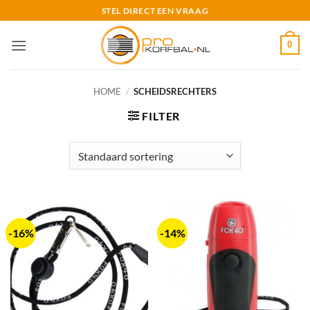
Ga
STEL DIRECT EEN VRAAG
naar
inhoud
0
HOME
/
SCHEIDSRECHTERS
FILTER
-16%
-14%