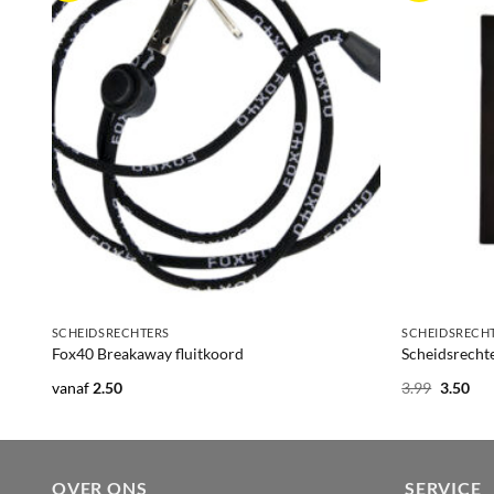
+
+
SCHEIDSRECHTERS
SCHEIDSRECH
Fox40 Breakaway fluitkoord
Scheidsrechte
Oorspro
Hui
vanaf
2.50
3.99
3.50
prijs
prij
was:
is:
3.99.
3.5
OVER ONS
SERVICE