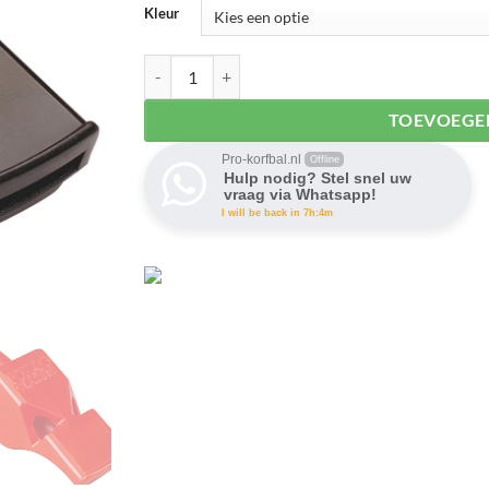
Kleur
Fox40 scheidsrechtersfluit met polskoord aantal
TOEVOEGE
Pro-korfbal.nl
Offline
Hulp nodig? Stel snel uw
vraag via Whatsapp!
I will be back in 7h:4m