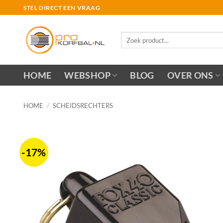
Ga
STEL DIRECT EEN VRAAG
naar
inhoud
Zoeken
naar:
HOME
WEBSHOP
BLOG
OVER ONS
HOME
/
SCHEIDSRECHTERS
-17%