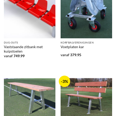
DUG-OUTS
KORFBALVERENIGINGEN
Vaststaande zitbank met
Voetplaten kar
kuipstoelen
vanaf
379.95
vanaf
749.99
-3%