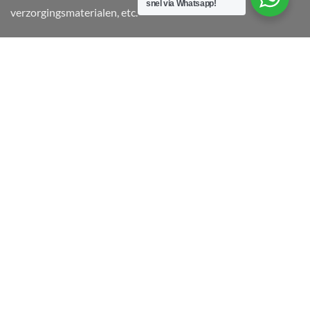
snel via Whatsapp!
verzorgingsmaterialen, etc.
SERVICE
Levertijd en verzending
Garantie & klachten
Retourneren
Betaalmethodes
Privacy Policy
Algemene Voorwaarden Pro-korfbal.nl
BLIJF OP DE HOOGTE