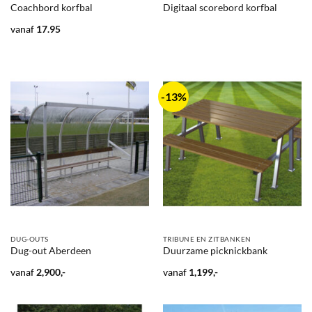
Coachbord korfbal
Digitaal scorebord korfbal
vanaf
17.95
-13%
DUG-OUTS
TRIBUNE EN ZITBANKEN
Dug-out Aberdeen
Duurzame picknickbank
vanaf
2,900,-
vanaf
1,199,-