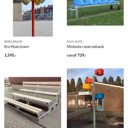
SPEELPALEN
DUG-OUTS
Korfbalclown
Mobiele reservebank
1,595,-
vanaf
729,-