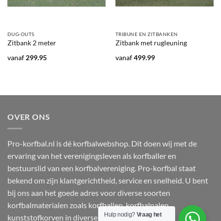
DUG-OUTS
TRIBUNE EN ZITBANKEN
Zitbank 2 meter
Zitbank met rugleuning
vanaf
299.95
vanaf
499.99
OVER ONS
Pro-korfbal.nl is dé korfbalwebshop. Dit doen wij met de
ervaring van het verenigingsleven als korfballer en
bestuurslid van een korfbalvereniging. Pro-korfbal staat
bekend om zijn klantgerichtheid, service en snelheid. U bent
bij ons aan het goede adres voor diverse soorten
korfbalmaterialen zoals korfballen, korfbalpalen,
Hulp nodig?
Vraag het
kunststofkorven in diverse vrolijke kleuren,