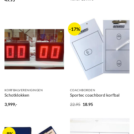
-17%
KORFBALVERENIGINGEN
COACHBORDEN
Schotklokken
Sportec coachbord korfbal
Oorspronkelijke
Huidige
3,999,-
22.95
18.95
prijs
prijs
was:
is:
22.95.
18.95.
-8%