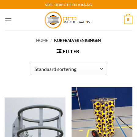
Ga
STEL DIRECT EEN VRAAG
naar
inhoud
0
HOME
/
KORFBALVERENIGINGEN
FILTER