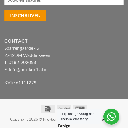
CONTACT
Sparrengaarde 45
2742DM Waddinxveen
T: 0182-202058
E:
info@pro-korfbal.nl
KVK: 61111279
IDeal
PayPal
Bancontact
Hulp nodig?
Vraag het
Copyright 2026 ©
Pro-korfbal.nl
|
Webshop ontwerp Lamper
snel via Whatsapp!
Design