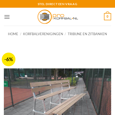
Ga
STEL DIRECT EEN VRAAG
naar
inhoud
0
HOME
/
KORFBALVERENIGINGEN
/
TRIBUNE EN ZITBANKEN
-6%