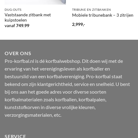
DUG-OUTS
TRIBUNE EN ZITBANKEN
Vaststaande zitbank met
Mobiele tribunebank – 3 zitrijen
kuipstoelen
2,999,-
vanaf
749.99
OVER ONS
Pro-korfbal.nl is dé korfbalwebshop. Dit doen wij met de
ervaring van het verenigingsleven als korfballer en
bestuurslid van een korfbalvereniging. Pro-korfbal staat
bekend om zijn klantgerichtheid, service en snelheid. U bent
bij ons aan het goede adres voor diverse soorten
korfbalmaterialen zoals korfballen, korfbalpalen,
kunststofkorven in diverse vrolijke kleuren,
verzorgingsmaterialen, etc.
SERVICE