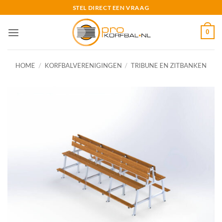
Ga
STEL DIRECT EEN VRAAG
naar
inhoud
0
HOME
/
KORFBALVERENIGINGEN
/
TRIBUNE EN ZITBANKEN