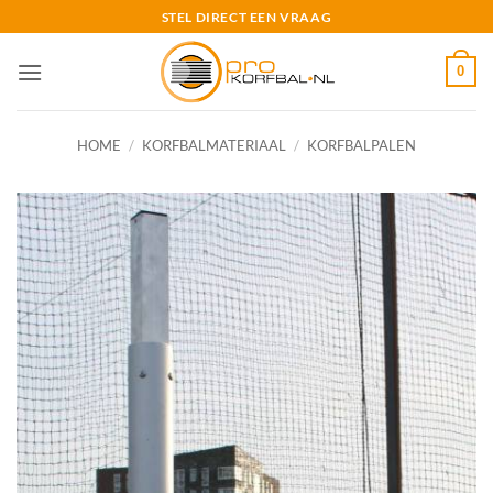
Ga
STEL DIRECT EEN VRAAG
naar
inhoud
0
HOME
/
KORFBALMATERIAAL
/
KORFBALPALEN