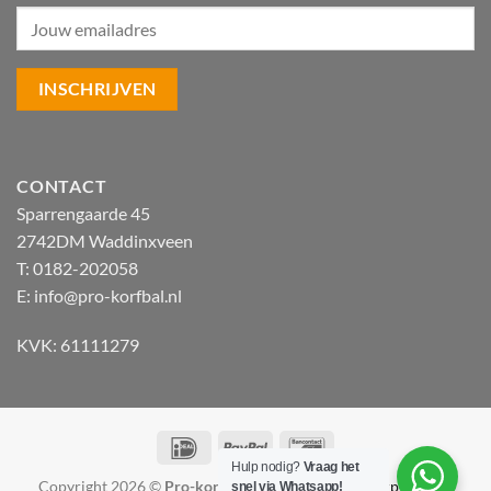
CONTACT
Sparrengaarde 45
2742DM Waddinxveen
T: 0182-202058
E:
info@pro-korfbal.nl
KVK: 61111279
IDeal
PayPal
Bancontact
Hulp nodig?
Vraag het
Copyright 2026 ©
Pro-korfbal.nl
|
Webshop ontwerp Lamper
snel via Whatsapp!