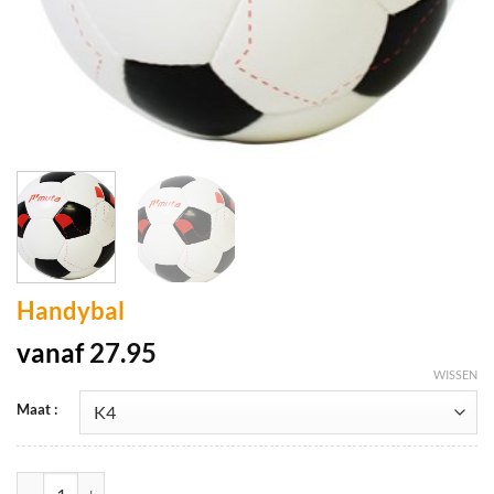
Handybal
vanaf
27.95
WISSEN
Maat :
Handybal aantal