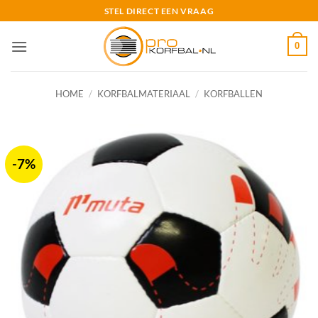
Ga
STEL DIRECT EEN VRAAG
naar
inhoud
0
HOME
/
KORFBALMATERIAAL
/
KORFBALLEN
-7%