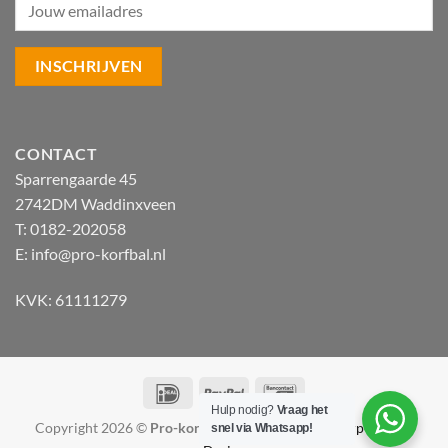
CONTACT
Sparrengaarde 45
2742DM Waddinxveen
T: 0182-202058
E:
info@pro-korfbal.nl
KVK: 61111279
IDeal
PayPal
Bancontact
Hulp nodig?
Vraag het
Copyright 2026 ©
Pro-korfbal.nl
|
Webshop ontwerp Lamper
snel via Whatsapp!