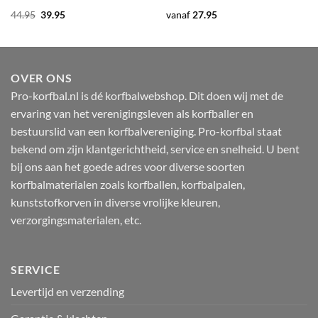
Oorspronkelijke
Huidige
44.95
39.95
vanaf
27.95
prijs
prijs
was:
is:
44.95.
39.95.
OVER ONS
Pro-korfbal.nl is dé korfbalwebshop. Dit doen wij met de
ervaring van het verenigingsleven als korfballer en
bestuurslid van een korfbalvereniging. Pro-korfbal staat
bekend om zijn klantgerichtheid, service en snelheid. U bent
bij ons aan het goede adres voor diverse soorten
korfbalmaterialen zoals korfballen, korfbalpalen,
kunststofkorven in diverse vrolijke kleuren,
verzorgingsmaterialen, etc.
SERVICE
Levertijd en verzending