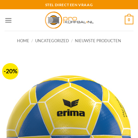
Ga
STEL DIRECT EEN VRAAG
naar
inhoud
0
HOME
/
UNCATEGORIZED
/
NIEUWSTE PRODUCTEN
-20%