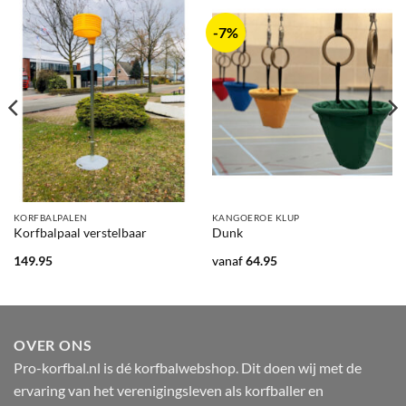
-7%
KORFBALPALEN
KANGOEROE KLUP
Korfbalpaal verstelbaar
Dunk
149.95
vanaf
64.95
OVER ONS
Pro-korfbal.nl is dé korfbalwebshop. Dit doen wij met de
ervaring van het verenigingsleven als korfballer en