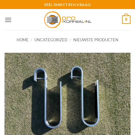
Ga
STEL DIRECT EEN VRAAG
naar
inhoud
0
HOME
/
UNCATEGORIZED
/
NIEUWSTE PRODUCTEN