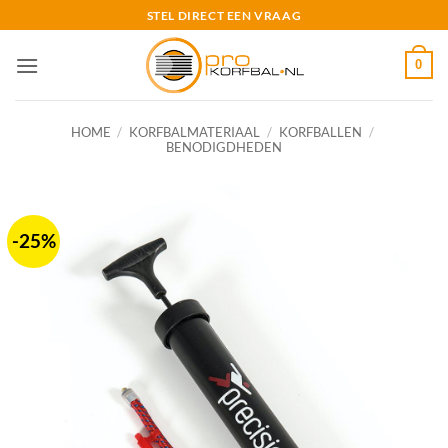
Ga
STEL DIRECT EEN VRAAG
naar
inhoud
0
HOME
/
KORFBALMATERIAAL
/
KORFBALLEN
/
BENODIGDHEDEN
-25%