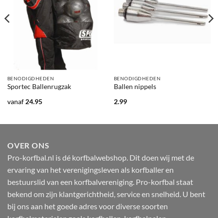
BENODIGDHEDEN
BENODIGDHEDEN
Sportec Ballenrugzak
Ballen nippels
vanaf
24.95
2.99
OVER ONS
Pro-korfbal.nl is dé korfbalwebshop. Dit doen wij met de
ervaring van het verenigingsleven als korfballer en
bestuurslid van een korfbalvereniging. Pro-korfbal staat
bekend om zijn klantgerichtheid, service en snelheid. U bent
bij ons aan het goede adres voor diverse soorten