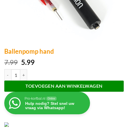
Ballenpomp hand
Oorspronkelijke
Huidige
7.99
5.99
prijs
prijs
Ballenpomp hand aantal
was:
is:
7.99.
5.99.
TOEVOEGEN AAN WINKELWAGEN
Pro-korfbal.nl
Online
Hulp nodig? Stel snel uw
vraag via Whatsapp!