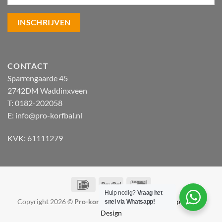
CONTACT
Sparrengaarde 45
2742DM Waddinxveen
T: 0182-202058
E:
info@pro-korfbal.nl
KVK: 61111279
IDeal
PayPal
Bancontact
Hulp nodig?
Vraag het
Copyright 2026 ©
Pro-korfbal.nl
|
Webshop ontwerp Lamper
snel via Whatsapp!
Design