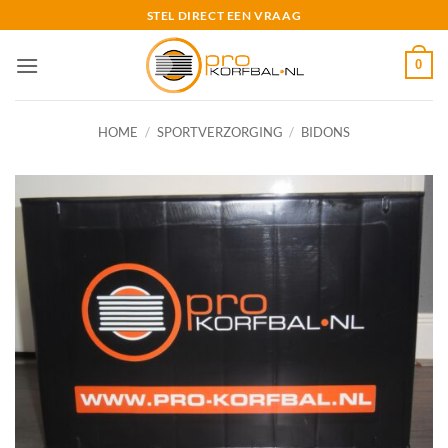
Ga
STEL DIRECT EEN VRAAG
naar
inhoud
0
HOME
/
SPORTVERZORGING
/
BIDONS