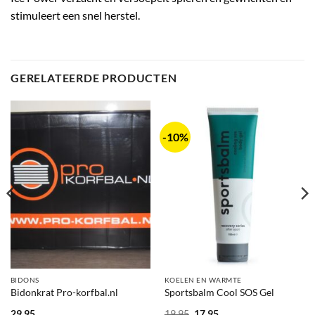
stimuleert een snel herstel.
GERELATEERDE PRODUCTEN
-10%
BIDONS
KOELEN EN WARMTE
Bidonkrat Pro-korfbal.nl
Sportsbalm Cool SOS Gel
Oorspronkelijke
Huidige
29.95
19.95
17.95