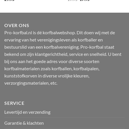
prijs
prijs
was:
is:
19.95.
17.95.
OVER ONS
Pro-korfbal.nl is dé korfbalwebshop. Dit doen wij met de
ervaring van het verenigingsleven als korfballer en
bestuurslid van een korfbalvereniging. Pro-korfbal staat
bekend om zijn klantgerichtheid, service en snelheid. U bent
bij ons aan het goede adres voor diverse soorten
korfbalmaterialen zoals korfballen, korfbalpalen,
kunststofkorven in diverse vrolijke kleuren,
verzorgingsmaterialen, etc.
SERVICE
Levertijd en verzending
Garantie & klachten