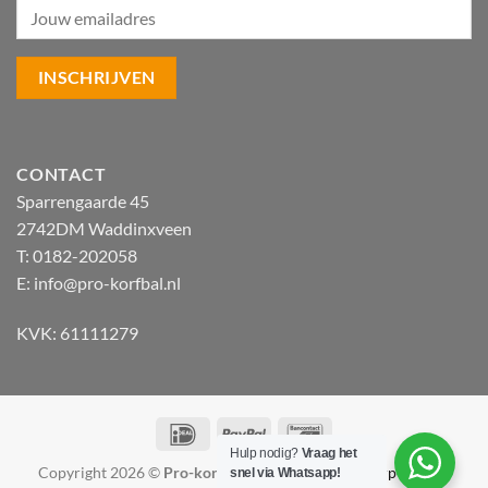
CONTACT
Sparrengaarde 45
2742DM Waddinxveen
T: 0182-202058
E:
info@pro-korfbal.nl
KVK: 61111279
IDeal
PayPal
Bancontact
Hulp nodig?
Vraag het
Copyright 2026 ©
Pro-korfbal.nl
|
Webshop ontwerp Lamper
snel via Whatsapp!