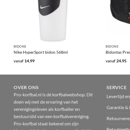
+
+
BIDONS
BIDONS
Nike HyperSport bidon 568ml
Bidontas Prec
vanaf
14.99
vanaf
24.95
OVER ONS
SERVICE
Pro-korfbal.nl is dé korfbalwebshop. Dit
Levertijd e
doen wij met de ervaring van het
Garantie & 
verenigingsleven als korfballer en
bestuurslid van een korfbalvereniging.
Retournere
Pro-korfbal staat bekend om zijn
Betaalmeth