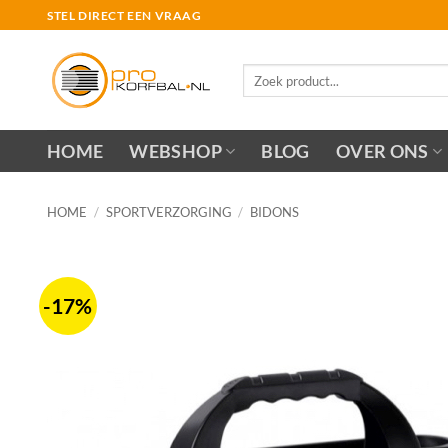
Ga
STEL DIRECT EEN VRAAG
naar
inhoud
Zoeken
naar:
HOME
WEBSHOP
BLOG
OVER ONS
HOME
/
SPORTVERZORGING
/
BIDONS
-17%