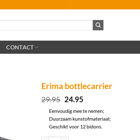
CONTACT
Erima bottlecarrier
Oorspronkelijke
Huidige
29.95
24.95
prijs
prijs
Eenvoudig mee te nemen;
was:
is:
Duurzaam kunstofmateriaal;
29.95.
24.95.
Geschikt voor 12 bidons.
Erima bottlecarrier aantal