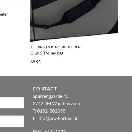
meter
+
KLEDING EN BENODIGDHEDEN
Club 5 Trolley bag
69.95
CONTACT
Sparrengaarde 45
2742DM Waddinxveen
T: 0182-202058
E:
info@pro-korfbal.nl
KVK: 61111279