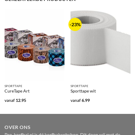
-23%
SPORTTAPE
SPORTTAPE
CureTape Art
Sporttape wit
vanaf
12.95
vanaf
6.99
OVER ONS
Pro-korfbal.nl is dé korfbalwebshop. Dit doen wij met de