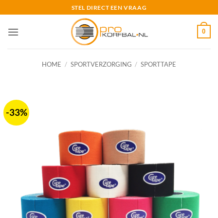
Ga
STEL DIRECT EEN VRAAG
naar
inhoud
0
HOME
/
SPORTVERZORGING
/
SPORTTAPE
-33%