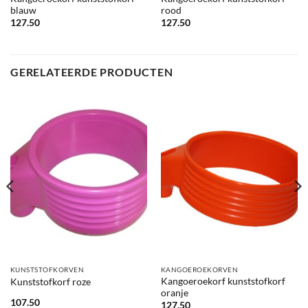
blauw
rood
127.50
127.50
GERELATEERDE PRODUCTEN
KUNSTSTOFKORVEN
KANGOEROEKORVEN
Kangoeroekorf kunststofkorf
Kunststofkorf roze
oranje
107.50
127.50