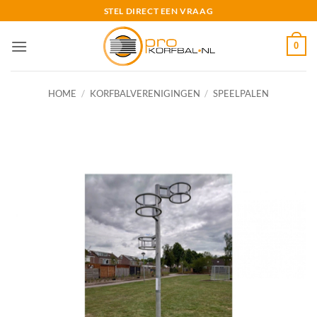
Ga
STEL DIRECT EEN VRAAG
naar
inhoud
0
HOME
/
KORFBALVERENIGINGEN
/
SPEELPALEN