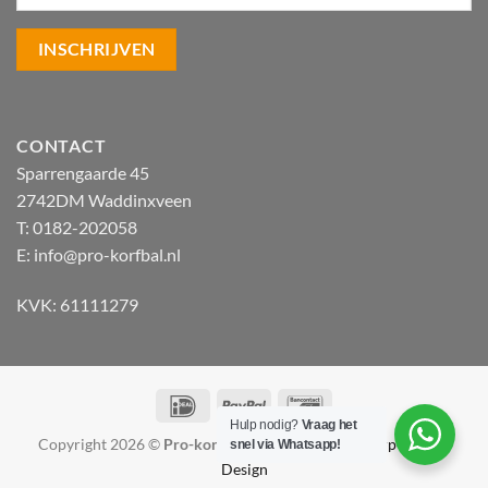
CONTACT
Sparrengaarde 45
2742DM Waddinxveen
T: 0182-202058
E:
info@pro-korfbal.nl
KVK: 61111279
IDeal
PayPal
Bancontact
Hulp nodig?
Vraag het
Copyright 2026 ©
Pro-korfbal.nl
|
Webshop ontwerp Lamper
snel via Whatsapp!
Design