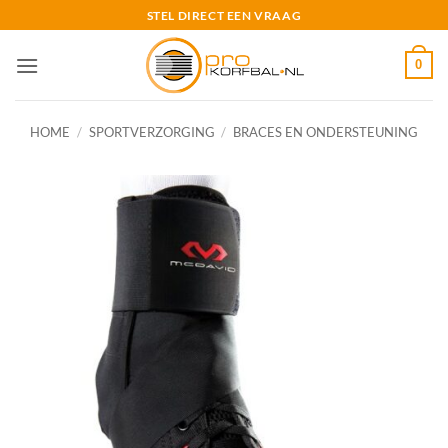
Ga
STEL DIRECT EEN VRAAG
naar
inhoud
0
HOME
/
SPORTVERZORGING
/
BRACES EN ONDERSTEUNING