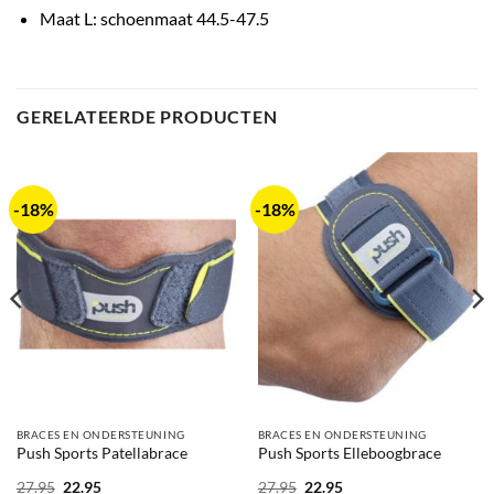
Maat L: schoenmaat 44.5-47.5
GERELATEERDE PRODUCTEN
-18%
-18%
BRACES EN ONDERSTEUNING
BRACES EN ONDERSTEUNING
Push Sports Patellabrace
Push Sports Elleboogbrace
Oorspronkelijke
Huidige
Oorspronkelijke
Huidige
27.95
22.95
27.95
22.95