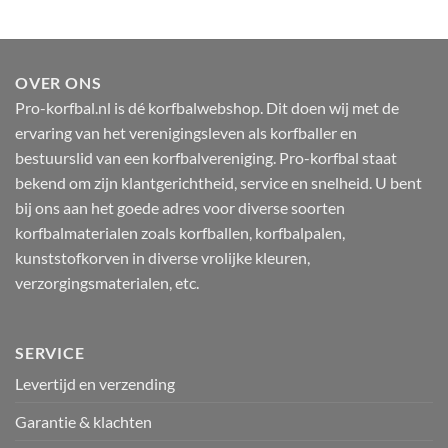
prijs
prijs
prijs
prijs
was:
is:
was:
is:
27.95.
22.95.
27.95.
22.95.
OVER ONS
Pro-korfbal.nl is dé korfbalwebshop. Dit doen wij met de
ervaring van het verenigingsleven als korfballer en
bestuurslid van een korfbalvereniging. Pro-korfbal staat
bekend om zijn klantgerichtheid, service en snelheid. U bent
bij ons aan het goede adres voor diverse soorten
korfbalmaterialen zoals korfballen, korfbalpalen,
kunststofkorven in diverse vrolijke kleuren,
verzorgingsmaterialen, etc.
SERVICE
Levertijd en verzending
Garantie & klachten