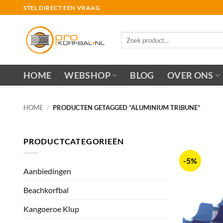
Ga
STEL DIRECT EEN VRAAG
naar
inhoud
Zoeken
naar:
HOME
WEBSHOP
BLOG
OVER ONS
HOME
/
PRODUCTEN GETAGGED “ALUMINIUM TRIBUNE”
PRODUCTCATEGORIEËN
-5%
Aanbiedingen
Beachkorfbal
Kangoeroe Klup