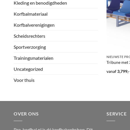
Kleding en benodigdheden
Korfbalmateriaal
Korfbalverenigingen
Scheidsrechters
Sportverzorging
+
NIEUWSTE PR
Trainingsmaterialen
Tribune met 3
Uncategorized
vanaf
3,799,-
Voor thuis
OVER ONS
SERVICE
Pro-korfbal.nl is dé korfbalwebshop. Dit