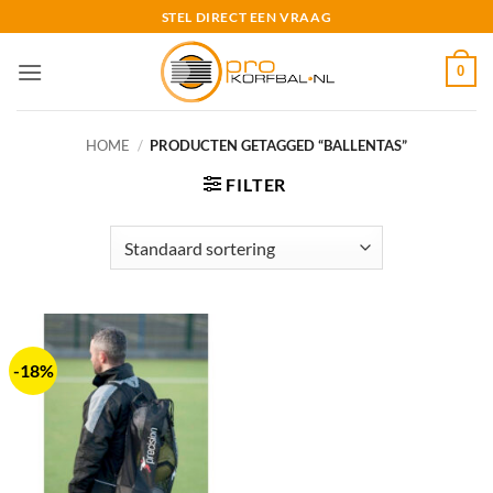
Ga
STEL DIRECT EEN VRAAG
naar
inhoud
0
HOME
/
PRODUCTEN GETAGGED “BALLENTAS”
FILTER
-18%