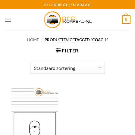
Ga
STEL DIRECT EEN VRAAG
naar
inhoud
0
HOME
/
PRODUCTEN GETAGGED “COACH”
FILTER