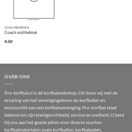
COACHBORDEN
Coach notitieblok
4.50
OVER ONS
Pro-korfbal.nl is dé korfbalwebshop. Dit doen wij met de
ervaring van het verenigingsleven als korfballer en
bestuurslid van een korfbalvereniging. Pro-korfbal staat
bekend om zijn klantgerichtheid, service en snelheid. U bent
bij ons aan het goede adres voor diverse soorten
korfbalmaterialen zoals korfballen, korfbalpalen,