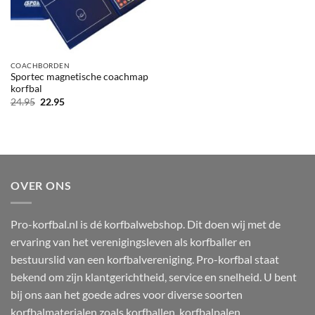
COACHBORDEN
Sportec magnetische coachmap
korfbal
Oorspronkelijke
Huidige
24.95
22.95
prijs
prijs
was:
is:
24.95.
22.95.
OVER ONS
Pro-korfbal.nl is dé korfbalwebshop. Dit doen wij met de
ervaring van het verenigingsleven als korfballer en
bestuurslid van een korfbalvereniging. Pro-korfbal staat
bekend om zijn klantgerichtheid, service en snelheid. U bent
bij ons aan het goede adres voor diverse soorten
korfbalmaterialen zoals korfballen, korfbalpalen,