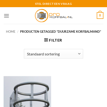
Ga
STEL DIRECT EEN VRAAG
naar
inhoud
0
HOME
/
PRODUCTEN GETAGGED “DUURZAME KORFBALMAND”
FILTER