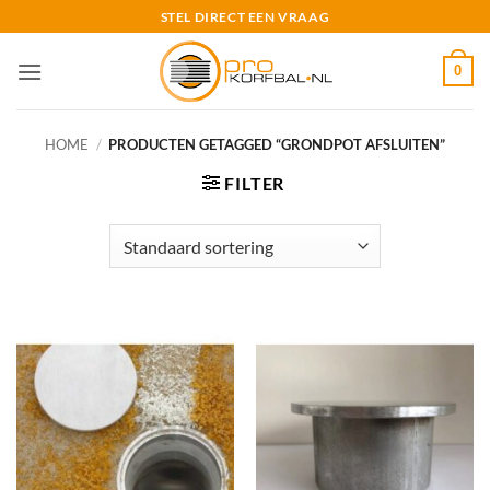
Ga
STEL DIRECT EEN VRAAG
naar
inhoud
0
HOME
/
PRODUCTEN GETAGGED “GRONDPOT AFSLUITEN”
FILTER