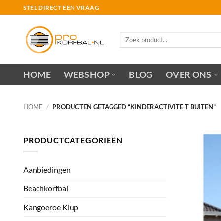
Ga
STEL DIRECT EEN VRAAG
naar
inhoud
Zoeken
naar:
HOME
WEBSHOP
BLOG
OVER ONS
HOME
/
PRODUCTEN GETAGGED “KINDERACTIVITEIT BUITEN”
PRODUCTCATEGORIEËN
Aanbiedingen
Beachkorfbal
Kangoeroe Klup