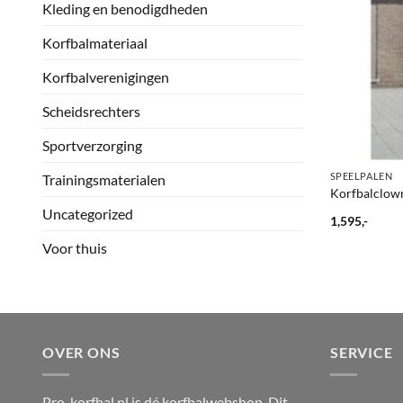
Kleding en benodigdheden
Korfbalmateriaal
Korfbalverenigingen
Scheidsrechters
Sportverzorging
+
SPEELPALEN
Trainingsmaterialen
Korfbalclow
Uncategorized
1,595,-
Voor thuis
OVER ONS
SERVICE
Pro-korfbal.nl is dé korfbalwebshop. Dit