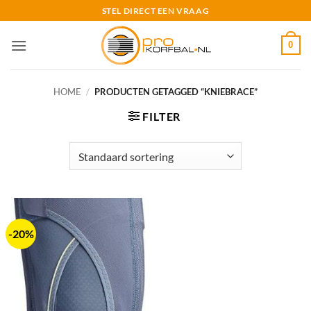
Ga
STEL DIRECT EEN VRAAG
naar
inhoud
0
HOME
/
PRODUCTEN GETAGGED “KNIEBRACE”
FILTER
-20%