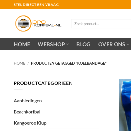
Ga
STEL DIRECT EEN VRAAG
naar
inhoud
Zoeken
naar:
HOME
WEBSHOP
BLOG
OVER ONS
HOME
/
PRODUCTEN GETAGGED “KOELBANDAGE”
PRODUCTCATEGORIEËN
Aanbiedingen
Beachkorfbal
Kangoeroe Klup