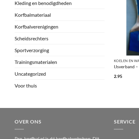
Kleding en benodigdheden
Korfbalmateriaal
Korfbalverenigingen
Scheidsrechters
Sportverzorging
+
KOELEN EN W
Trainingsmaterialen
IJsverband –
Uncategorized
2.95
Voor thuis
OVER ONS
SERVICE
Pro-korfbal.nl is dé korfbalwebshop. Dit