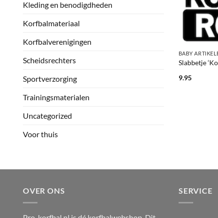
Kleding en benodigdheden
Korfbalmateriaal
+
Korfbalverenigingen
BABY ARTIKEL
Scheidsrechters
Slabbetje ‘Ko
9.95
Sportverzorging
Trainingsmaterialen
Uncategorized
Voor thuis
OVER ONS
SERVICE
Pro-korfbal.nl is dé korfbalwebshop. Dit