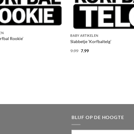
+
EN
BABY ARTIKELEN
rfbal Rookie’
Slabbetje ‘Korfbaltelg’
Oorspronkelijke
Huidige
9.99
7.99
prijs
prijs
was:
is:
9.99.
7.99.
BLIJF OP DE HOOGTE