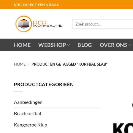
Ga
STEL DIRECT EEN VRAAG
naar
inhoud
Zoeken
naar:
HOME
WEBSHOP
BLOG
OVER ONS
HOME
/
PRODUCTEN GETAGGED “KORFBAL SLAB”
PRODUCTCATEGORIEËN
Aanbiedingen
Beachkorfbal
Kangoeroe Klup