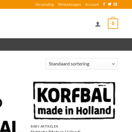
Verzending
Winkelwagen
Account
0
+
BABY ARTIKELEN
Slabbetje ‘Made in Holland’