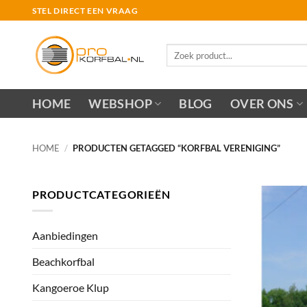
Ga
STEL DIRECT EEN VRAAG
naar
inhoud
Zoeken
naar:
HOME
WEBSHOP
BLOG
OVER ONS
HOME
/
PRODUCTEN GETAGGED “KORFBAL VERENIGING”
PRODUCTCATEGORIEËN
Aanbiedingen
Beachkorfbal
Kangoeroe Klup