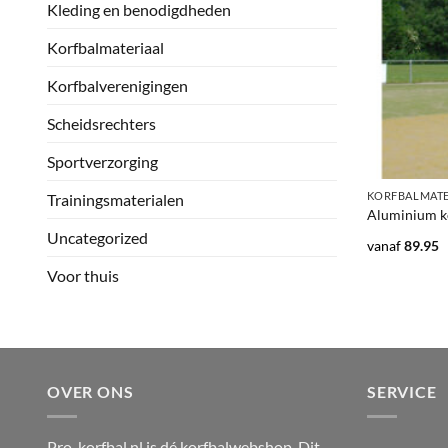
Kleding en benodigdheden
Korfbalmateriaal
Korfbalverenigingen
Scheidsrechters
Sportverzorging
+
KORFBALMATE
Trainingsmaterialen
Aluminium k
Uncategorized
vanaf
89.95
Voor thuis
OVER ONS
SERVICE
Pro-korfbal.nl is dé korfbalwebshop. Dit