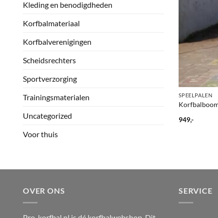
Kleding en benodigdheden
Korfbalmateriaal
Korfbalverenigingen
Scheidsrechters
Sportverzorging
+
SPEELPALEN
Trainingsmaterialen
Korfbalboo
Uncategorized
949,-
Voor thuis
OVER ONS
SERVICE
Pro-korfbal.nl is dé korfbalwebshop. Dit