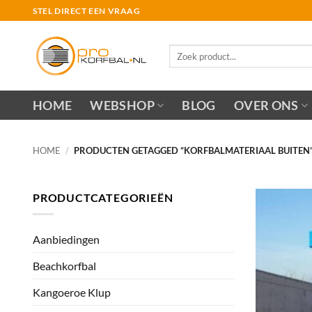
Ga
STEL DIRECT EEN VRAAG
naar
inhoud
Zoeken
naar:
HOME
WEBSHOP
BLOG
OVER ONS
HOME
/
PRODUCTEN GETAGGED “KORFBALMATERIAAL BUITEN
PRODUCTCATEGORIEËN
Aanbiedingen
Beachkorfbal
Kangoeroe Klup