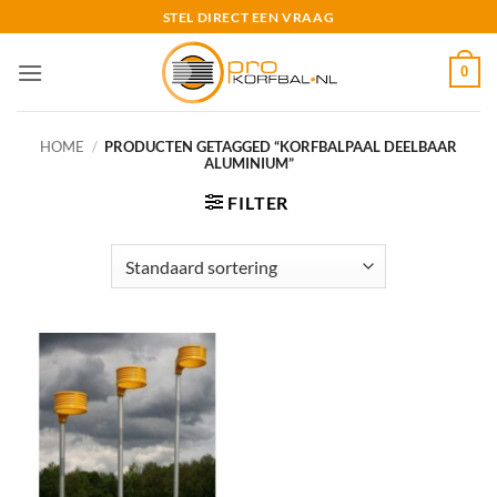
Ga
STEL DIRECT EEN VRAAG
naar
inhoud
0
HOME
/
PRODUCTEN GETAGGED “KORFBALPAAL DEELBAAR
ALUMINIUM”
FILTER