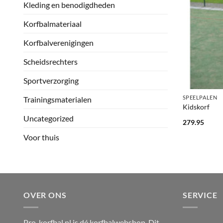
Kleding en benodigdheden
Korfbalmateriaal
Korfbalverenigingen
Scheidsrechters
Sportverzorging
+
SPEELPALEN
Trainingsmaterialen
Kidskorf
Uncategorized
279.95
Voor thuis
OVER ONS
SERVICE
Pro-korfbal.nl is dé korfbalwebshop. Dit