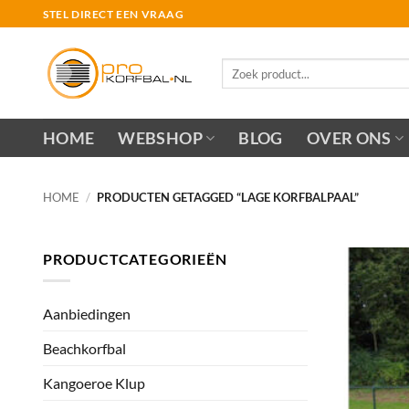
Ga
STEL DIRECT EEN VRAAG
naar
inhoud
Zoeken
naar:
HOME
WEBSHOP
BLOG
OVER ONS
HOME
/
PRODUCTEN GETAGGED “LAGE KORFBALPAAL”
PRODUCTCATEGORIEËN
Aanbiedingen
Beachkorfbal
Kangoeroe Klup