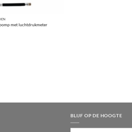
DEN
npomp met luchtdrukmeter
ronkelijke
Huidige
prijs
s:
22.99.
BLIJF OP DE HOOGTE