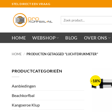
Ga
STEL DIRECT EEN VRAAG
naar
inhoud
Zoeken
naar:
HOME
WEBSHOP
BLOG
OVER ONS
HOME
/
PRODUCTEN GETAGGED “LUCHTDRUKMETER”
PRODUCTCATEGORIEËN
-18%
Aanbiedingen
Beachkorfbal
Kangoeroe Klup