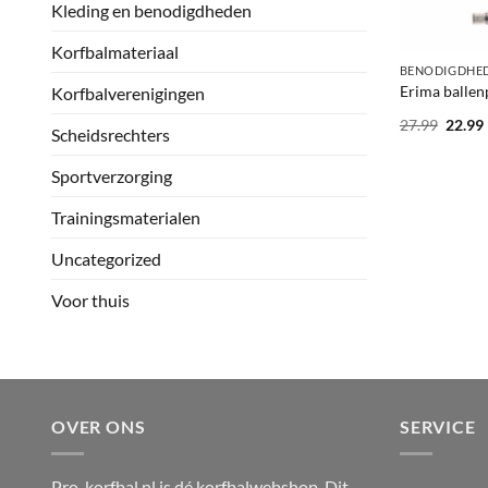
Kleding en benodigdheden
+
Korfbalmateriaal
BENODIGDHE
Erima balle
Korfbalverenigingen
Oorsp
27.99
22.99
Scheidsrechters
prijs
was:
i
27.99.
Sportverzorging
Trainingsmaterialen
Uncategorized
Voor thuis
OVER ONS
SERVICE
Pro-korfbal.nl is dé korfbalwebshop. Dit