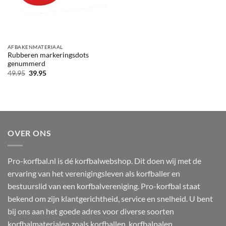
AFBAKENMATERIAAL
Rubberen markeringsdots
genummerd
Oorspronkelijke
Huidige
49.95
39.95
prijs
prijs
was:
is:
49.95.
39.95.
OVER ONS
Pro-korfbal.nl is dé korfbalwebshop. Dit doen wij met de
ervaring van het verenigingsleven als korfballer en
bestuurslid van een korfbalvereniging. Pro-korfbal staat
bekend om zijn klantgerichtheid, service en snelheid. U bent
bij ons aan het goede adres voor diverse soorten
korfbalmaterialen zoals korfballen, korfbalpalen,