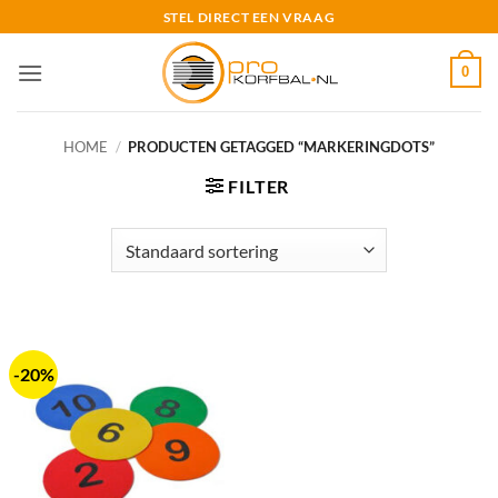
Ga
STEL DIRECT EEN VRAAG
naar
inhoud
0
HOME
/
PRODUCTEN GETAGGED “MARKERINGDOTS”
FILTER
-20%