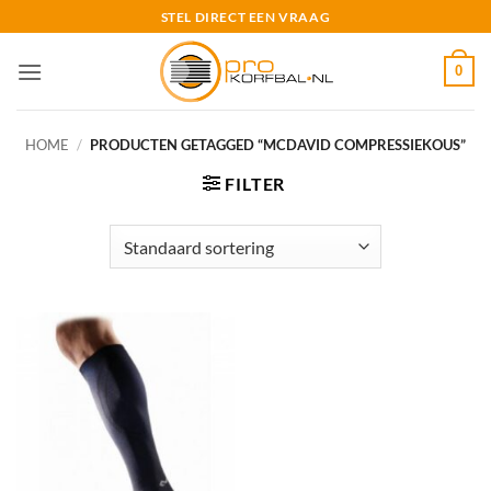
Ga
STEL DIRECT EEN VRAAG
naar
inhoud
0
HOME
/
PRODUCTEN GETAGGED “MCDAVID COMPRESSIEKOUS”
FILTER