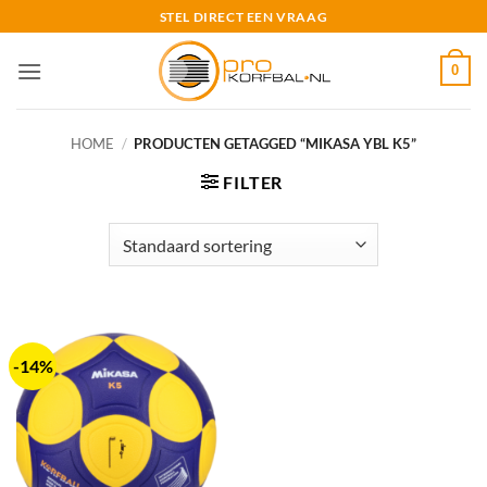
Ga
STEL DIRECT EEN VRAAG
naar
inhoud
0
HOME
/
PRODUCTEN GETAGGED “MIKASA YBL K5”
FILTER
-14%