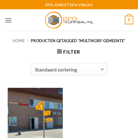
Ga
STEL DIRECT EEN VRAAG
naar
inhoud
0
HOME
/
PRODUCTEN GETAGGED “MULTIKORF GEMEENTE”
FILTER