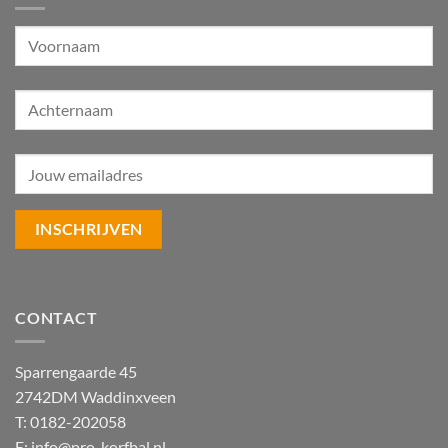
CONTACT
Sparrengaarde 45
2742DM Waddinxveen
T: 0182-202058
E:
info@pro-korfbal.nl