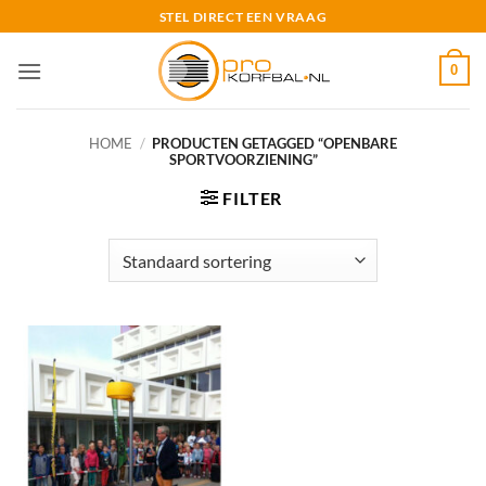
Ga
STEL DIRECT EEN VRAAG
naar
inhoud
0
HOME
/
PRODUCTEN GETAGGED “OPENBARE
SPORTVOORZIENING”
FILTER