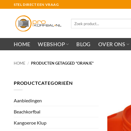
Ga
STEL DIRECT EEN VRAAG
naar
inhoud
Zoeken
naar:
HOME
WEBSHOP
BLOG
OVER ONS
HOME
/
PRODUCTEN GETAGGED “ORANJE”
PRODUCTCATEGORIEËN
Aanbiedingen
Beachkorfbal
Kangoeroe Klup