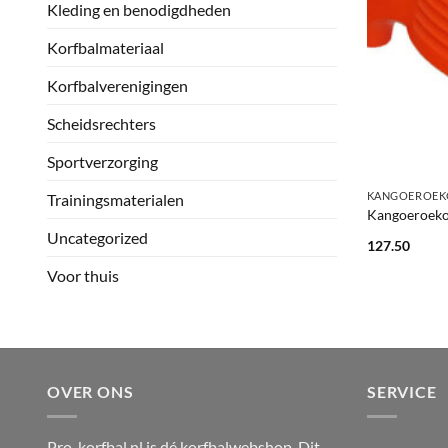
Kleding en benodigdheden
Korfbalmateriaal
Korfbalverenigingen
Scheidsrechters
Sportverzorging
+
KANGOEROEK
Trainingsmaterialen
Kangoeroekor
Uncategorized
127.50
Voor thuis
OVER ONS
SERVICE
Pro-korfbal.nl is dé korfbalwebshop. Dit