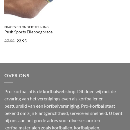
BRACES EN ONDERSTEUNING
Push Sports Elleboogbrace
Oorspronkelijke
Huidige
27.95
22.95
prijs
prijs
was:
is:
27.95.
22.95.
OVER ONS
Pro-korfbal.nl is dé korfbalwebshop. Dit doen wij met de
ervaring van het verenigingsleven als korfballer en
bestuurslid van een korfbalvereniging. Pro-korfbal staat
bekend om zijn klantgerichtheid, service en snelheid. U bent
bij ons aan het goede adres voor diverse soorten
korfbalmaterialen zoals korfballen, korfbalpalen,