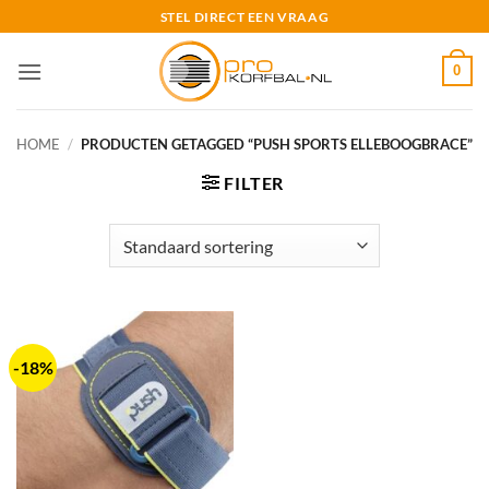
Ga
STEL DIRECT EEN VRAAG
naar
inhoud
0
HOME
/
PRODUCTEN GETAGGED “PUSH SPORTS ELLEBOOGBRACE”
FILTER
-18%