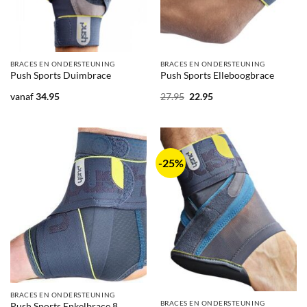
BRACES EN ONDERSTEUNING
BRACES EN ONDERSTEUNING
Push Sports Duimbrace
Push Sports Elleboogbrace
Oorspronkelijke
Huidige
vanaf
34.95
27.95
22.95
prijs
prijs
was:
is:
27.95.
22.95.
-25%
BRACES EN ONDERSTEUNING
BRACES EN ONDERSTEUNING
Push Sports Enkelbrace 8