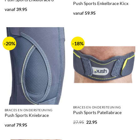
Push Sports Enkelbrace Kicx
vanaf
39.95
vanaf
59.95
-20%
-18%
BRACES EN ONDERSTEUNING
BRACES EN ONDERSTEUNING
Push Sports Patellabrace
Push Sports Kniebrace
Oorspronkelijke
Huidige
27.95
22.95
vanaf
79.95
prijs
prijs
was:
is:
27.95.
22.95.