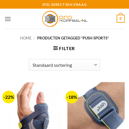
Ga
STEL DIRECT EEN VRAAG
naar
inhoud
0
HOME
/
PRODUCTEN GETAGGED “PUSH SPORTS”
FILTER
-22%
-18%