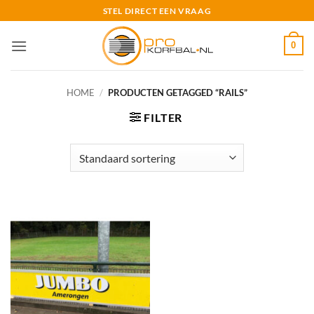
Ga
STEL DIRECT EEN VRAAG
naar
inhoud
0
HOME
/
PRODUCTEN GETAGGED “RAILS”
FILTER