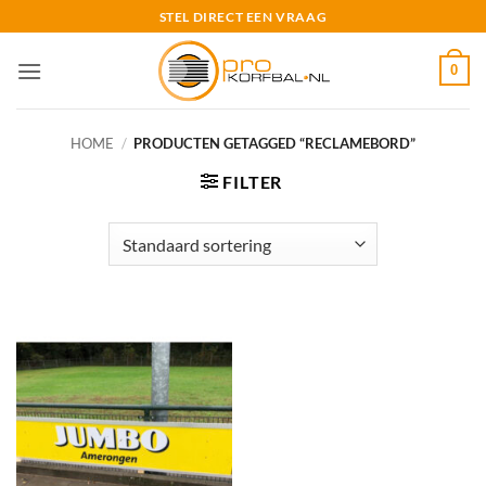
Ga
STEL DIRECT EEN VRAAG
naar
inhoud
0
HOME
/
PRODUCTEN GETAGGED “RECLAMEBORD”
FILTER