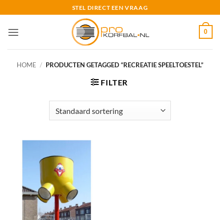
Ga
STEL DIRECT EEN VRAAG
naar
inhoud
0
HOME
/
PRODUCTEN GETAGGED “RECREATIE SPEELTOESTEL”
FILTER