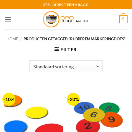
Ga
STEL DIRECT EEN VRAAG
naar
inhoud
0
HOME
/
PRODUCTEN GETAGGED “RUBBEREN MARKERINGDOTS”
FILTER
-10%
-20%