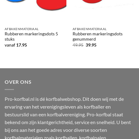
AFBAKENMATERIAAL
AFBAKENMATERIAAL
Rubberen markeringsdots 5
Rubberen markeringsdots
stuks
genummerd
Oorspronkelijke
Huidige
vanaf
17.95
49.95
39.95
prijs
prijs
was:
is:
49.95.
39.95.
OVER ONS
Pro-korfbal.nl is dé korfbalwebshop. Dit doen wij met de
ervaring van het verenigingsleven als korfballer en
bestuurslid van een korfbalvereniging. Pro-korfbal staat
bekend om zijn klantgerichtheid, service en snelheid. U bent
bij ons aan het goede adres voor diverse soorten
korfbalmaterialen zoals korfballen, korfbalpalen,