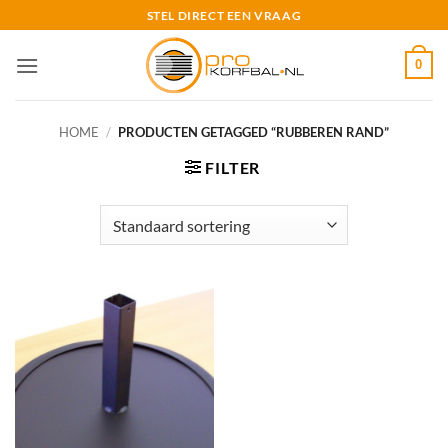
Ga
STEL DIRECT EEN VRAAG
naar
inhoud
0
HOME
/
PRODUCTEN GETAGGED “RUBBEREN RAND”
FILTER